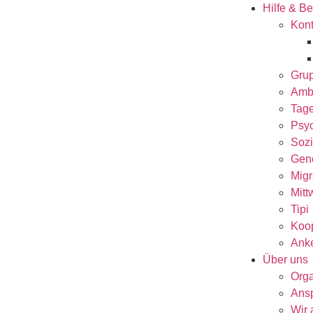
Hilfe & B
Kont
Gru
Amb
Tag
Psyc
Sozi
Gen
Migr
Mitt
Tipi
Koop
Anke
Über uns
Orga
Ansp
Wir 