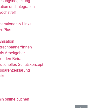
esungsbegleitung
ation und Integration
wochstreff
erationen & Links
r Plus
nisation
rechpartner*innen
als Arbeitgeber
enden-Beirat
itutionelles Schutzkonzept​
sparenzerklärung
ele
in online buchen