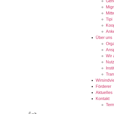
Gen
Migr
Mitt
Tipi
Koop
Anke
Über uns
Orga
Ansp
Wir 
Nutz
Inst
Tran
Wirsindvi
Förderer
Aktuelles
Kontakt
Term
//
-->