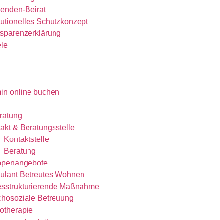
enden-Beirat
itutionelles Schutzkonzept​
sparenzerklärung
ele
in online buchen
eratung
akt & Beratungsstelle
Kontaktstelle
Beratung
ppenangebote
ulant Betreutes Wohnen
esstrukturierende Maßnahme
hosoziale Betreuung
otherapie