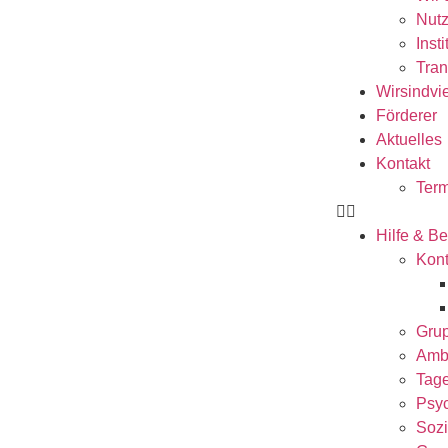
Nutz
Inst
Tran
Wirsindvi
Förderer
Aktuelles
Kontakt
Term
Hilfe & B
Kont
Gru
Amb
Tag
Psyc
Sozi