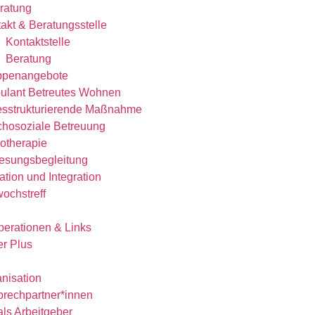
eratung
akt & Beratungsstelle
Kontaktstelle
Beratung
ppenangebote
ulant Betreutes Wohnen
esstrukturierende Maßnahme
hosoziale Betreuung
otherapie
esungsbegleitung
ation und Integration
wochstreff
erationen & Links
r Plus
nisation
rechpartner*innen
als Arbeitgeber