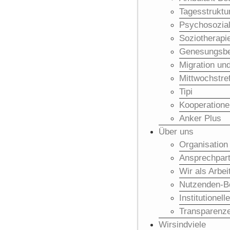
Tagesstrukt
Psychosozial
Soziotherapi
Genesungsbe
Migration und
Mittwochstref
Tipi
Kooperatione
Anker Plus
Über uns
Organisation
Ansprechpart
Wir als Arbei
Nutzenden-Be
Institutionel
Transparenze
Wirsindviele