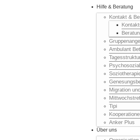
Hilfe & Beratung
Kontakt & Be
Kontakt
Beratun
Gruppenange
Ambulant Be
Tagesstrukt
Psychosozial
Soziotherapi
Genesungsbe
Migration und
Mittwochstref
Tipi
Kooperatione
Anker Plus
Über uns