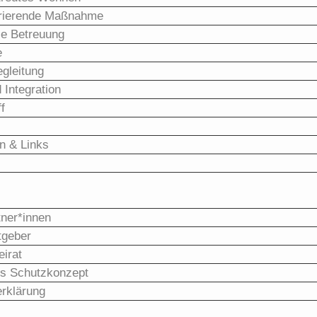
urierende Maßnahme
e Betreuung
e
gleitung
 Integration
f
n & Links
ner*innen
tgeber
irat
les Schutzkonzept​
rklärung