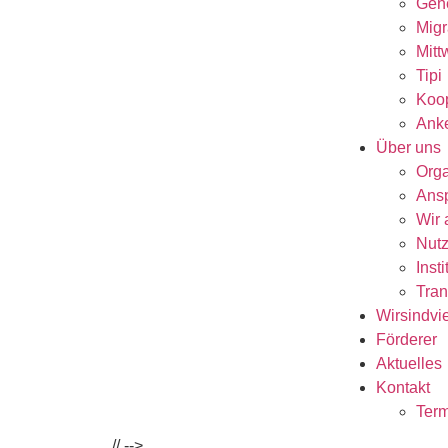
Gen
Migr
Mitt
Tipi
Koop
Anke
Über uns
Orga
Ansp
Wir 
Nutz
Inst
Tran
Wirsindvi
Förderer
Aktuelles
Kontakt
Term
//
-->