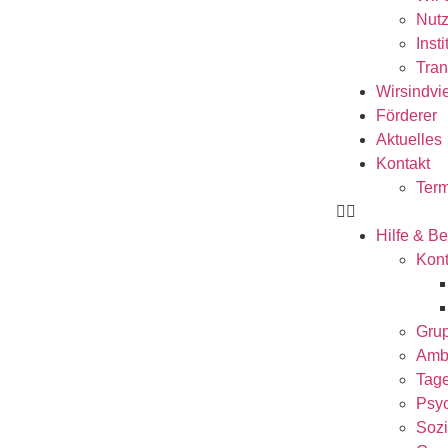
Nutz
Inst
Tran
Wirsindvi
Förderer
Aktuelles
Kontakt
Term
Hilfe & B
Kont
Gru
Amb
Tag
Psyc
Sozi