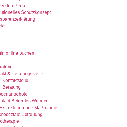
enden-Beirat
itutionelles Schutzkonzept​
sparenzerklärung
ele
in online buchen
eratung
akt & Beratungsstelle
Kontaktstelle
Beratung
ppenangebote
ulant Betreutes Wohnen
esstrukturierende Maßnahme
hosoziale Betreuung
otherapie