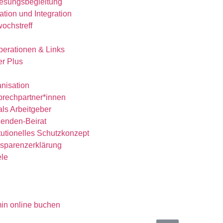
esungsbegleitung
ation und Integration
wochstreff
erationen & Links
r Plus
nisation
rechpartner*innen
als Arbeitgeber
enden-Beirat
itutionelles Schutzkonzept​
sparenzerklärung
ele
in online buchen