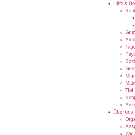
Hilfe & B
Kont
Gru
Amb
Tag
Psyc
Sozi
Gen
Migr
Mitt
Tipi
Koop
Anke
Über uns
Orga
Ansp
Wir 