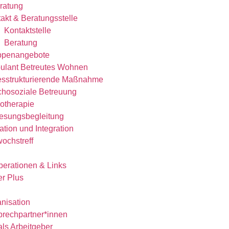
eratung
akt & Beratungsstelle
Kontaktstelle
Beratung
ppenangebote
ulant Betreutes Wohnen
esstrukturierende Maßnahme
hosoziale Betreuung
otherapie
esungsbegleitung
ation und Integration
wochstreff
erationen & Links
r Plus
nisation
rechpartner*innen
als Arbeitgeber